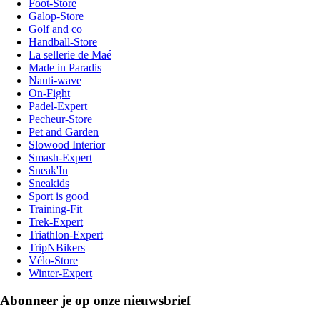
Foot-Store
Galop-Store
Golf and co
Handball-Store
La sellerie de Maé
Made in Paradis
Nauti-wave
On-Fight
Padel-Expert
Pecheur-Store
Pet and Garden
Slowood Interior
Smash-Expert
Sneak'In
Sneakids
Sport is good
Training-Fit
Trek-Expert
Triathlon-Expert
TripNBikers
Vélo-Store
Winter-Expert
Abonneer je op onze nieuwsbrief