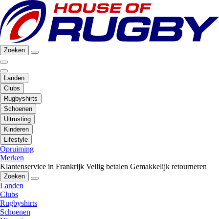
Zoeken
Landen
Clubs
Rugbyshirts
Schoenen
Uitrusting
Kinderen
Lifestyle
Opruiming
Merken
Klantenservice in Frankrijk
Veilig betalen
Gemakkelijk retourneren
Zoeken
Landen
Clubs
Rugbyshirts
Schoenen