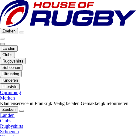
Zoeken
Landen
Clubs
Rugbyshirts
Schoenen
Uitrusting
Kinderen
Lifestyle
Opruiming
Merken
Klantenservice in Frankrijk
Veilig betalen
Gemakkelijk retourneren
Zoeken
Landen
Clubs
Rugbyshirts
Schoenen