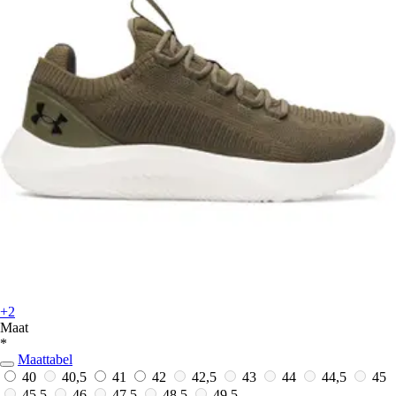
+2
Maat
*
Maattabel
40
40,5
41
42
42,5
43
44
44,5
45
45,5
46
47,5
48,5
49,5