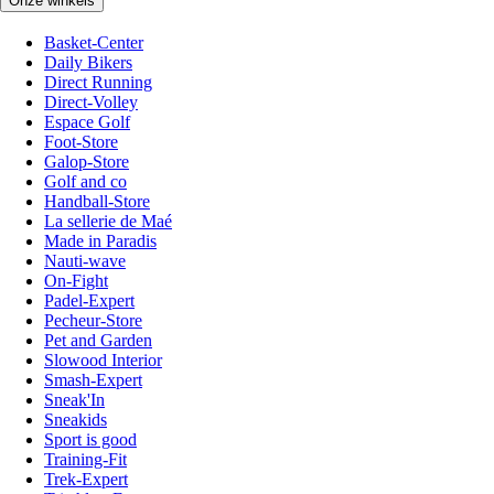
Onze winkels
Basket-Center
Daily Bikers
Direct Running
Direct-Volley
Espace Golf
Foot-Store
Galop-Store
Golf and co
Handball-Store
La sellerie de Maé
Made in Paradis
Nauti-wave
On-Fight
Padel-Expert
Pecheur-Store
Pet and Garden
Slowood Interior
Smash-Expert
Sneak'In
Sneakids
Sport is good
Training-Fit
Trek-Expert