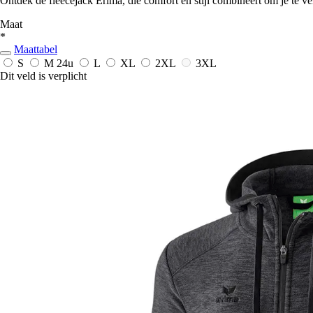
Ontdek de fleecejack Erima, die comfort en stijl combineert om je te ve
Maat
*
Maattabel
S
M
24u
L
XL
2XL
3XL
Dit veld is verplicht