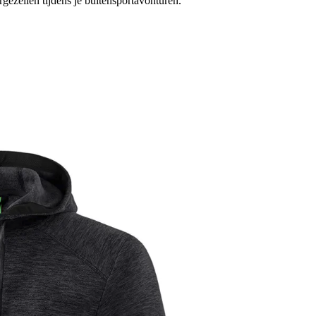
rgezellen tijdens je buitensportavonturen.