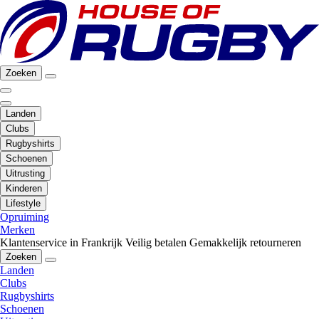
Zoeken
Landen
Clubs
Rugbyshirts
Schoenen
Uitrusting
Kinderen
Lifestyle
Opruiming
Merken
Klantenservice in Frankrijk
Veilig betalen
Gemakkelijk retourneren
Zoeken
Landen
Clubs
Rugbyshirts
Schoenen