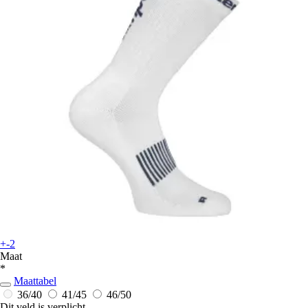
+-2
Maat
*
Maattabel
36/40
41/45
46/50
Dit veld is verplicht