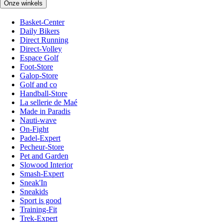
Onze winkels
Basket-Center
Daily Bikers
Direct Running
Direct-Volley
Espace Golf
Foot-Store
Galop-Store
Golf and co
Handball-Store
La sellerie de Maé
Made in Paradis
Nauti-wave
On-Fight
Padel-Expert
Pecheur-Store
Pet and Garden
Slowood Interior
Smash-Expert
Sneak'In
Sneakids
Sport is good
Training-Fit
Trek-Expert