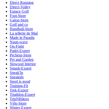
Direct Running
Direct-Volley
Espace Golf
Foot-Store
Galop-Store
Golf and co
Handball-Store
La sellerie de Maé
Made in Paradis
Nauti-wave
On-Fight
Padel-Expert
Pecheur-Store
Pet and Garden
Slowood Interior
Smash-Expert
Sneak'In
Sneakids
Sport is good
Training-Fit
Trek-Expert
Triathlon-Expert
TripNBikers
Vélo-Store
Winter-Expert