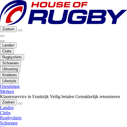
Zoeken
Landen
Clubs
Rugbyshirts
Schoenen
Uitrusting
Kinderen
Lifestyle
Opruiming
Merken
Klantenservice in Frankrijk
Veilig betalen
Gemakkelijk retourneren
Zoeken
Landen
Clubs
Rugbyshirts
Schoenen