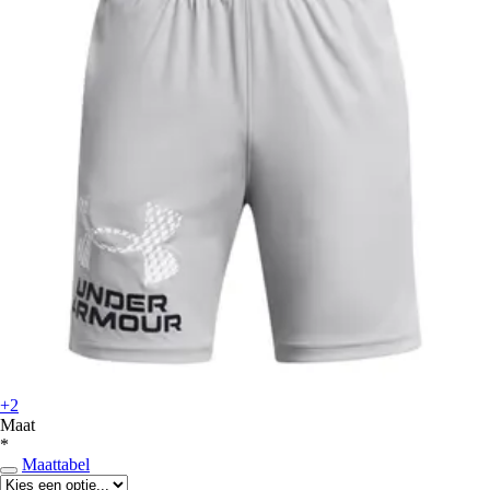
+2
Maat
*
Maattabel