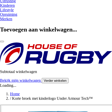
Uitrusting
Kinderen
Lifestyle
Opruiming
Merken
Toevoegen aan winkelwagen...
Subtotaal winkelwagen
Bekijk mijn winkelwagen
Verder winkelen
Loading...
Home
/
Korte broek met kinderlogo Under Armour Tech™