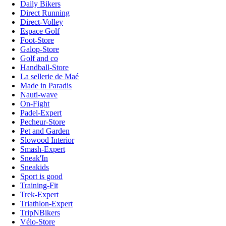
Daily Bikers
Direct Running
Direct-Volley
Espace Golf
Foot-Store
Galop-Store
Golf and co
Handball-Store
La sellerie de Maé
Made in Paradis
Nauti-wave
On-Fight
Padel-Expert
Pecheur-Store
Pet and Garden
Slowood Interior
Smash-Expert
Sneak'In
Sneakids
Sport is good
Training-Fit
Trek-Expert
Triathlon-Expert
TripNBikers
Vélo-Store