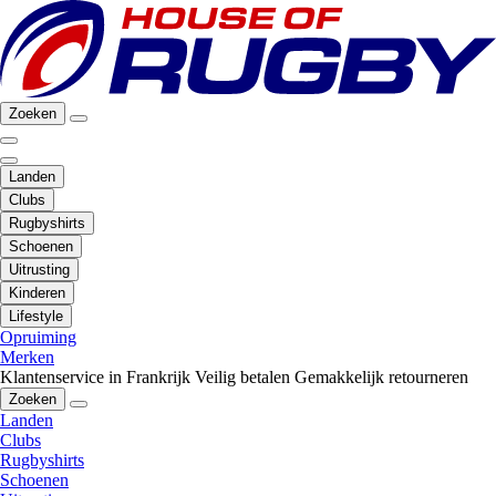
Zoeken
Landen
Clubs
Rugbyshirts
Schoenen
Uitrusting
Kinderen
Lifestyle
Opruiming
Merken
Klantenservice in Frankrijk
Veilig betalen
Gemakkelijk retourneren
Zoeken
Landen
Clubs
Rugbyshirts
Schoenen