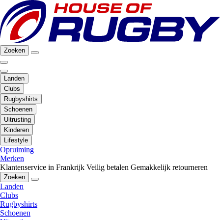
Zoeken
Landen
Clubs
Rugbyshirts
Schoenen
Uitrusting
Kinderen
Lifestyle
Opruiming
Merken
Klantenservice in Frankrijk
Veilig betalen
Gemakkelijk retourneren
Zoeken
Landen
Clubs
Rugbyshirts
Schoenen