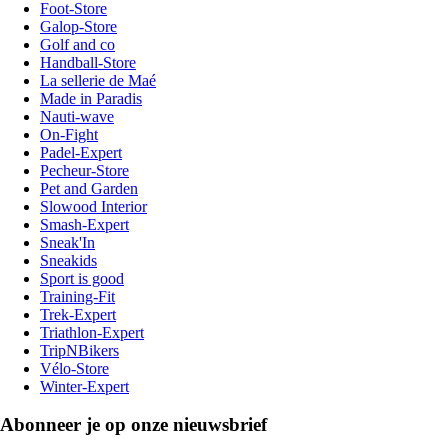
Foot-Store
Galop-Store
Golf and co
Handball-Store
La sellerie de Maé
Made in Paradis
Nauti-wave
On-Fight
Padel-Expert
Pecheur-Store
Pet and Garden
Slowood Interior
Smash-Expert
Sneak'In
Sneakids
Sport is good
Training-Fit
Trek-Expert
Triathlon-Expert
TripNBikers
Vélo-Store
Winter-Expert
Abonneer je op onze nieuwsbrief