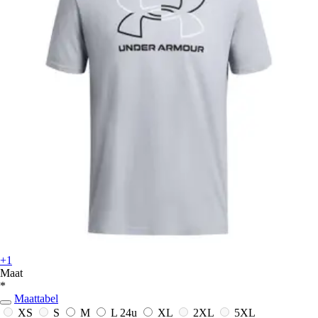
+1
Maat
*
Maattabel
XS
S
M
L
24u
XL
2XL
5XL