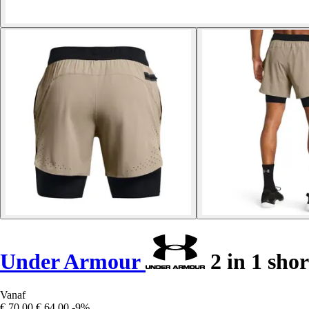
Under Armour
2 in 1 shor
Vanaf
€ 70,00
€ 64,00
-9%