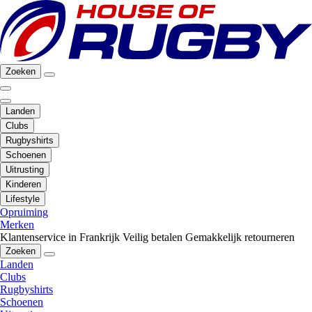
Zoeken
Landen
Clubs
Rugbyshirts
Schoenen
Uitrusting
Kinderen
Lifestyle
Opruiming
Merken
Klantenservice in Frankrijk
Veilig betalen
Gemakkelijk retourneren
Zoeken
Landen
Clubs
Rugbyshirts
Schoenen