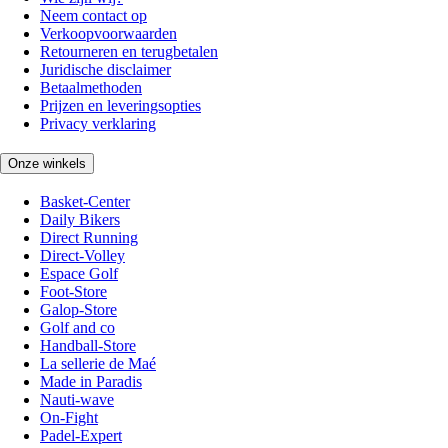
Neem contact op
Verkoopvoorwaarden
Retourneren en terugbetalen
Juridische disclaimer
Betaalmethoden
Prijzen en leveringsopties
Privacy verklaring
Onze winkels
Basket-Center
Daily Bikers
Direct Running
Direct-Volley
Espace Golf
Foot-Store
Galop-Store
Golf and co
Handball-Store
La sellerie de Maé
Made in Paradis
Nauti-wave
On-Fight
Padel-Expert