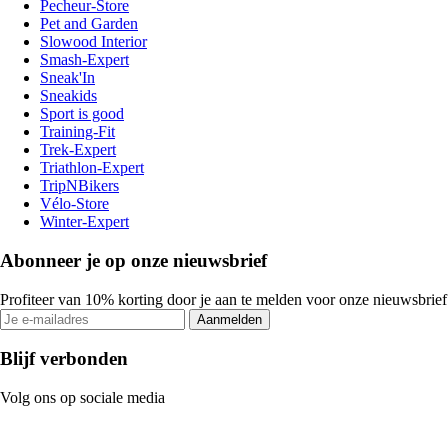
Pecheur-Store
Pet and Garden
Slowood Interior
Smash-Expert
Sneak'In
Sneakids
Sport is good
Training-Fit
Trek-Expert
Triathlon-Expert
TripNBikers
Vélo-Store
Winter-Expert
Abonneer je op onze nieuwsbrief
Profiteer van 10% korting door je aan te melden voor onze nieuwsbrief
Aanmelden
Blijf verbonden
Volg ons op sociale media