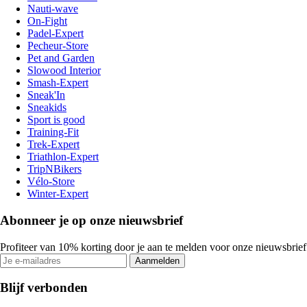
Nauti-wave
On-Fight
Padel-Expert
Pecheur-Store
Pet and Garden
Slowood Interior
Smash-Expert
Sneak'In
Sneakids
Sport is good
Training-Fit
Trek-Expert
Triathlon-Expert
TripNBikers
Vélo-Store
Winter-Expert
Abonneer je op onze nieuwsbrief
Profiteer van 10% korting door je aan te melden voor onze nieuwsbrief
Aanmelden
Blijf verbonden