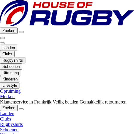
Zoeken
Landen
Clubs
Rugbyshirts
Schoenen
Uitrusting
Kinderen
Lifestyle
Opruiming
Merken
Klantenservice in Frankrijk
Veilig betalen
Gemakkelijk retourneren
Zoeken
Landen
Clubs
Rugbyshirts
Schoenen