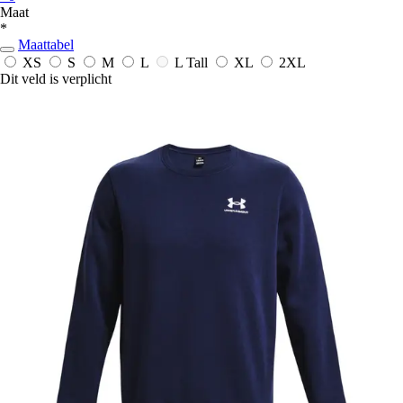
Maat
*
Maattabel
XS
S
M
L
L Tall
XL
2XL
Dit veld is verplicht