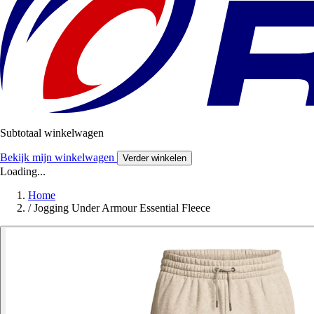
Subtotaal winkelwagen
Bekijk mijn winkelwagen
Verder winkelen
Loading...
Home
/
Jogging Under Armour Essential Fleece