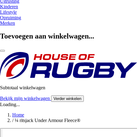
Uitrusting
Kinderen
Lifestyle
Opruiming
Merken
Toevoegen aan winkelwagen...
Subtotaal winkelwagen
Bekijk mijn winkelwagen
Verder winkelen
Loading...
Home
/
¼ ritsjack Under Armour Fleece®