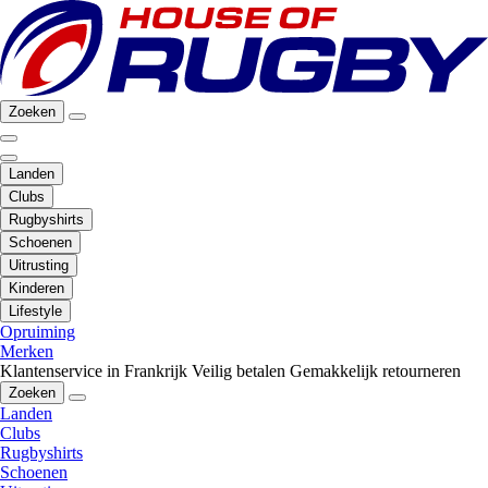
Zoeken
Landen
Clubs
Rugbyshirts
Schoenen
Uitrusting
Kinderen
Lifestyle
Opruiming
Merken
Klantenservice in Frankrijk
Veilig betalen
Gemakkelijk retourneren
Zoeken
Landen
Clubs
Rugbyshirts
Schoenen