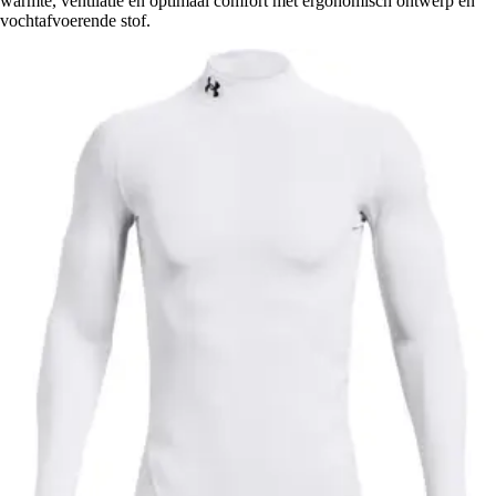
warmte, ventilatie en optimaal comfort met ergonomisch ontwerp en
vochtafvoerende stof.