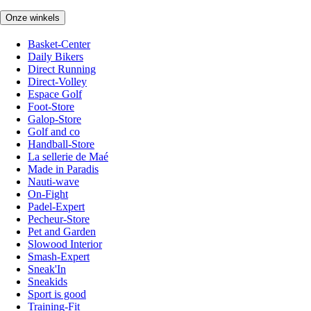
Onze winkels
Basket-Center
Daily Bikers
Direct Running
Direct-Volley
Espace Golf
Foot-Store
Galop-Store
Golf and co
Handball-Store
La sellerie de Maé
Made in Paradis
Nauti-wave
On-Fight
Padel-Expert
Pecheur-Store
Pet and Garden
Slowood Interior
Smash-Expert
Sneak'In
Sneakids
Sport is good
Training-Fit