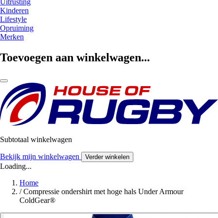
Uitrusting
Kinderen
Lifestyle
Opruiming
Merken
Toevoegen aan winkelwagen...
Subtotaal winkelwagen
Bekijk mijn winkelwagen
Verder winkelen
Loading...
Home
/
Compressie ondershirt met hoge hals Under Armour
ColdGear®