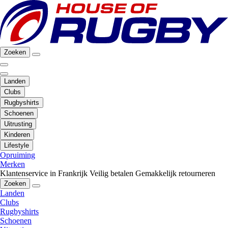
Zoeken
Landen
Clubs
Rugbyshirts
Schoenen
Uitrusting
Kinderen
Lifestyle
Opruiming
Merken
Klantenservice in Frankrijk
Veilig betalen
Gemakkelijk retourneren
Zoeken
Landen
Clubs
Rugbyshirts
Schoenen