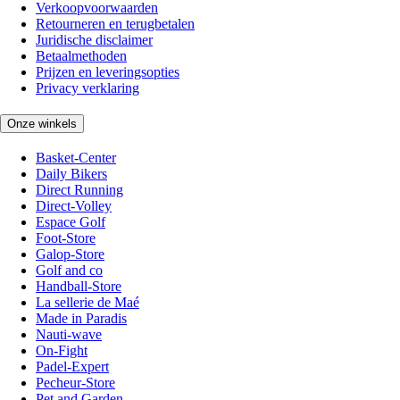
Verkoopvoorwaarden
Retourneren en terugbetalen
Juridische disclaimer
Betaalmethoden
Prijzen en leveringsopties
Privacy verklaring
Onze winkels
Basket-Center
Daily Bikers
Direct Running
Direct-Volley
Espace Golf
Foot-Store
Galop-Store
Golf and co
Handball-Store
La sellerie de Maé
Made in Paradis
Nauti-wave
On-Fight
Padel-Expert
Pecheur-Store
Pet and Garden