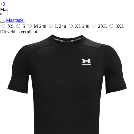
+0
Maat
*
Maattabel
XS
S
M
24u
L
24u
XL
24u
2XL
3XL
Dit veld is verplicht