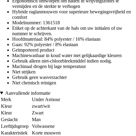
Ergonomisch ontworpen om naden in wrijvingszones te
vermijden en de sterkte te verhogen
Hybride raglanmouwen voor superieure bewegingsvrijheid en
comfort
Modelnummer: 1361518
Etiket op de achterkant van de hals om uw initialen of uw
nummer te schrijven.
Hoofdmateriaal: 84% polyester / 16% elastaan
Gaas: 92% polyester / 8% elastaan
Geïmporteerd product
Machinewasbaar in koud water met gelijkaardige kleuren
Gebruik alleen niet-chloorbleekmiddel indien nodig.
Machinaal drogen bij lage temperatuur
Niet strijken
Gebruik geen wasverzachter
Niet chemisch reinigen
Aanvullende informatie
Merk
Under Armour
Kleur
zwart/wit
Kleur
Zwart
Geslacht
Man
Leeftijdsgroep
Volwassene
Karakteristiek
Korte mouwen