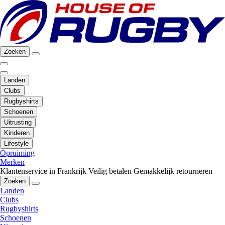
Zoeken
Landen
Clubs
Rugbyshirts
Schoenen
Uitrusting
Kinderen
Lifestyle
Opruiming
Merken
Klantenservice in Frankrijk
Veilig betalen
Gemakkelijk retourneren
Zoeken
Landen
Clubs
Rugbyshirts
Schoenen