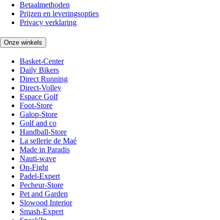
Betaalmethoden
Prijzen en leveringsopties
Privacy verklaring
Onze winkels
Basket-Center
Daily Bikers
Direct Running
Direct-Volley
Espace Golf
Foot-Store
Galop-Store
Golf and co
Handball-Store
La sellerie de Maé
Made in Paradis
Nauti-wave
On-Fight
Padel-Expert
Pecheur-Store
Pet and Garden
Slowood Interior
Smash-Expert