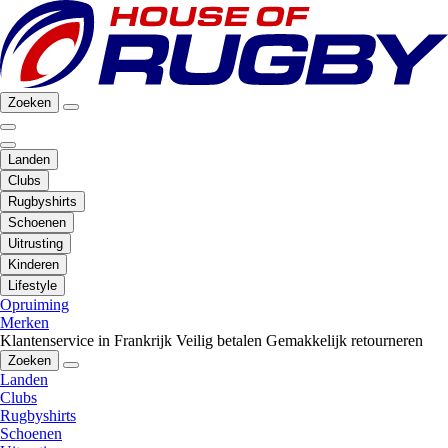
Zoeken
Landen
Clubs
Rugbyshirts
Schoenen
Uitrusting
Kinderen
Lifestyle
Opruiming
Merken
Klantenservice in Frankrijk
Veilig betalen
Gemakkelijk retourneren
Zoeken
Landen
Clubs
Rugbyshirts
Schoenen