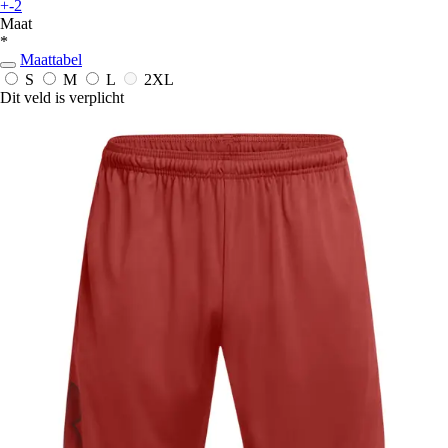
+-2
Maat
*
Maattabel
S
M
L
2XL
Dit veld is verplicht