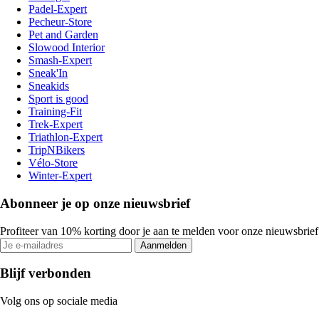
Padel-Expert
Pecheur-Store
Pet and Garden
Slowood Interior
Smash-Expert
Sneak'In
Sneakids
Sport is good
Training-Fit
Trek-Expert
Triathlon-Expert
TripNBikers
Vélo-Store
Winter-Expert
Abonneer je op onze nieuwsbrief
Profiteer van 10% korting door je aan te melden voor onze nieuwsbrief
Aanmelden
Blijf verbonden
Volg ons op sociale media