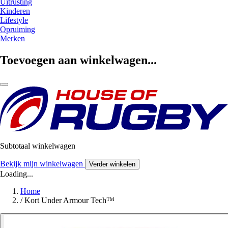
Uitrusting
Kinderen
Lifestyle
Opruiming
Merken
Toevoegen aan winkelwagen...
Subtotaal winkelwagen
Bekijk mijn winkelwagen
Verder winkelen
Loading...
Home
/
Kort Under Armour Tech™