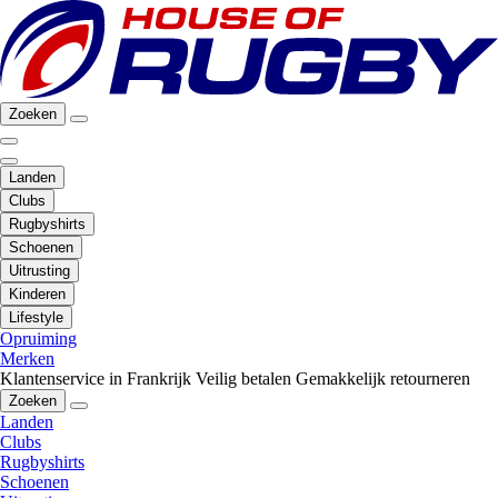
Zoeken
Landen
Clubs
Rugbyshirts
Schoenen
Uitrusting
Kinderen
Lifestyle
Opruiming
Merken
Klantenservice in Frankrijk
Veilig betalen
Gemakkelijk retourneren
Zoeken
Landen
Clubs
Rugbyshirts
Schoenen