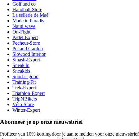
Golf and co
Handball-Store
La sellerie de Maé
Made in Paradis
Nauti-wave
On-Fight
Padel-Expert
Pecheur-Store
Pet and Garden
Slowood Interior
Smash-Expert
Sneak'In
Sneakids
Sport is good
Training-Fit
Trek-Expert
Triathlon-Expert
TripNBikers
Vélo-Store
Winter-Expert
Abonneer je op onze nieuwsbrief
Profiteer van 10% korting door je aan te melden voor onze nieuwsbrief