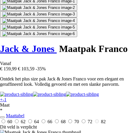
Jack & Jones
Maatpak Franco
Vanaf
€ 159,99
€ 103,59
-35%
Ontdek het plus size pak Jack & Jones Franco voor een elegant en
geraffineerd look. Volledig gevoerd en met een slanke pasvorm.
+-1
Maat
*
Maattabel
60
62
64
66
68
70
72
82
Dit veld is verplicht