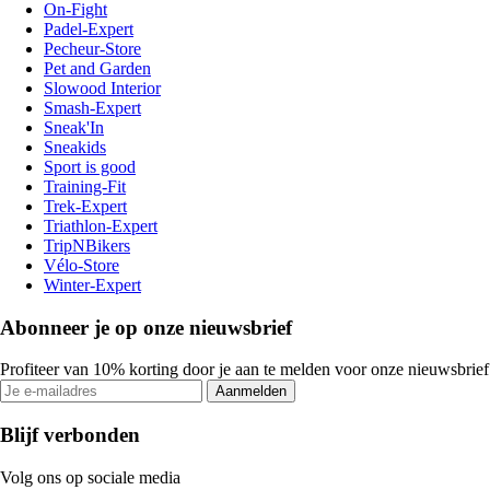
On-Fight
Padel-Expert
Pecheur-Store
Pet and Garden
Slowood Interior
Smash-Expert
Sneak'In
Sneakids
Sport is good
Training-Fit
Trek-Expert
Triathlon-Expert
TripNBikers
Vélo-Store
Winter-Expert
Abonneer je op onze nieuwsbrief
Profiteer van 10% korting door je aan te melden voor onze nieuwsbrief
Aanmelden
Blijf verbonden
Volg ons op sociale media