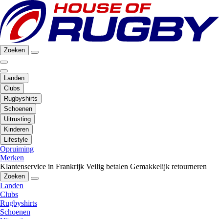
Zoeken
Landen
Clubs
Rugbyshirts
Schoenen
Uitrusting
Kinderen
Lifestyle
Opruiming
Merken
Klantenservice in Frankrijk
Veilig betalen
Gemakkelijk retourneren
Zoeken
Landen
Clubs
Rugbyshirts
Schoenen