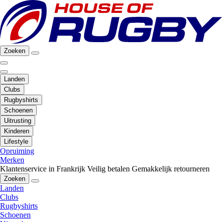
Zoeken
Landen
Clubs
Rugbyshirts
Schoenen
Uitrusting
Kinderen
Lifestyle
Opruiming
Merken
Klantenservice in Frankrijk
Veilig betalen
Gemakkelijk retourneren
Zoeken
Landen
Clubs
Rugbyshirts
Schoenen