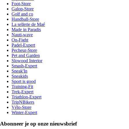
Foot-Store
Galop-Store
Golf and co
Handball-Store
La sellerie de Maé
Made in Paradis
Nauti-wave
On-Fight
Padel-Expert
Pecheur-Store
Pet and Garden
Slowood Interior
Smash-Expert
Sneak'In
Sneakids
Sport is good
Training-Fit
Trek-Expert
Triathlon-Expert
TripNBikers
Vélo-Store
Winter-Expert
Abonneer je op onze nieuwsbrief