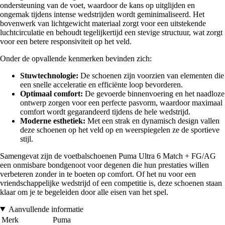
ondersteuning van de voet, waardoor de kans op uitglijden en
ongemak tijdens intense wedstrijden wordt geminimaliseerd. Het
bovenwerk van lichtgewicht materiaal zorgt voor een uitstekende
luchtcirculatie en behoudt tegelijkertijd een stevige structuur, wat zorgt
voor een betere responsiviteit op het veld.
Onder de opvallende kenmerken bevinden zich:
Stuwtechnologie:
De schoenen zijn voorzien van elementen die
een snelle acceleratie en efficiënte loop bevorderen.
Optimaal comfort:
De gevoerde binnenvoering en het naadloze
ontwerp zorgen voor een perfecte pasvorm, waardoor maximaal
comfort wordt gegarandeerd tijdens de hele wedstrijd.
Moderne esthetiek:
Met een strak en dynamisch design vallen
deze schoenen op het veld op en weerspiegelen ze de sportieve
stijl.
Samengevat zijn de voetbalschoenen Puma Ultra 6 Match + FG/AG
een onmisbare bondgenoot voor degenen die hun prestaties willen
verbeteren zonder in te boeten op comfort. Of het nu voor een
vriendschappelijke wedstrijd of een competitie is, deze schoenen staan
klaar om je te begeleiden door alle eisen van het spel.
Aanvullende informatie
Merk
Puma