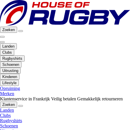
Zoeken
Landen
Clubs
Rugbyshirts
Schoenen
Uitrusting
Kinderen
Lifestyle
Opruiming
Merken
Klantenservice in Frankrijk
Veilig betalen
Gemakkelijk retourneren
Zoeken
Landen
Clubs
Rugbyshirts
Schoenen