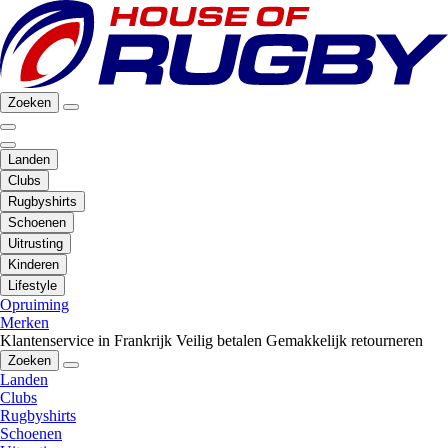
Zoeken
Landen
Clubs
Rugbyshirts
Schoenen
Uitrusting
Kinderen
Lifestyle
Opruiming
Merken
Klantenservice in Frankrijk
Veilig betalen
Gemakkelijk retourneren
Zoeken
Landen
Clubs
Rugbyshirts
Schoenen