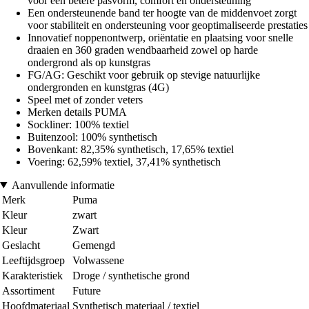
voor een betere pasvorm, comfort en ondersteuning
Een ondersteunende band ter hoogte van de middenvoet zorgt
voor stabiliteit en ondersteuning voor geoptimaliseerde prestaties
Innovatief noppenontwerp, oriëntatie en plaatsing voor snelle
draaien en 360 graden wendbaarheid zowel op harde
ondergrond als op kunstgras
FG/AG: Geschikt voor gebruik op stevige natuurlijke
ondergronden en kunstgras (4G)
Speel met of zonder veters
Merken details PUMA
Sockliner: 100% textiel
Buitenzool: 100% synthetisch
Bovenkant: 82,35% synthetisch, 17,65% textiel
Voering: 62,59% textiel, 37,41% synthetisch
Aanvullende informatie
Merk
Puma
Kleur
zwart
Kleur
Zwart
Geslacht
Gemengd
Leeftijdsgroep
Volwassene
Karakteristiek
Droge / synthetische grond
Assortiment
Future
Hoofdmateriaal
Synthetisch materiaal / textiel