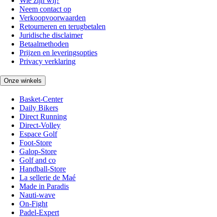
Wie zijn wij?
Neem contact op
Verkoopvoorwaarden
Retourneren en terugbetalen
Juridische disclaimer
Betaalmethoden
Prijzen en leveringsopties
Privacy verklaring
Onze winkels
Basket-Center
Daily Bikers
Direct Running
Direct-Volley
Espace Golf
Foot-Store
Galop-Store
Golf and co
Handball-Store
La sellerie de Maé
Made in Paradis
Nauti-wave
On-Fight
Padel-Expert