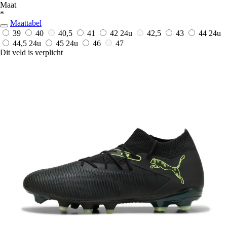
Maat
*
Maattabel
39
40
40,5
41
42
24u
42,5
43
44
24u
44,5
24u
45
24u
46
47
Dit veld is verplicht