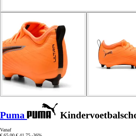
Puma
Kindervoetbalsch
Vanaf
€ 65,00
€ 41,75
-36%