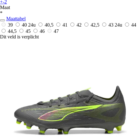
+-2
Maat
*
Maattabel
39
40
24u
40,5
41
42
42,5
43
24u
44
44,5
45
46
47
Dit veld is verplicht