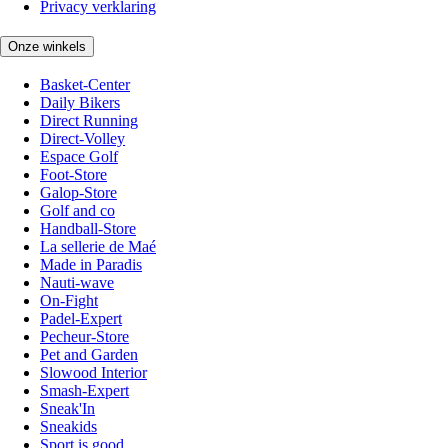
Privacy verklaring
Onze winkels
Basket-Center
Daily Bikers
Direct Running
Direct-Volley
Espace Golf
Foot-Store
Galop-Store
Golf and co
Handball-Store
La sellerie de Maé
Made in Paradis
Nauti-wave
On-Fight
Padel-Expert
Pecheur-Store
Pet and Garden
Slowood Interior
Smash-Expert
Sneak'In
Sneakids
Sport is good