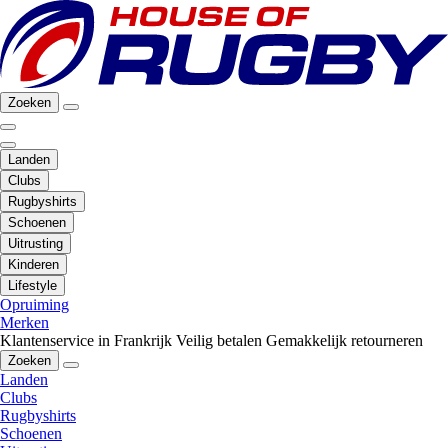
Zoeken
Landen
Clubs
Rugbyshirts
Schoenen
Uitrusting
Kinderen
Lifestyle
Opruiming
Merken
Klantenservice in Frankrijk
Veilig betalen
Gemakkelijk retourneren
Zoeken
Landen
Clubs
Rugbyshirts
Schoenen