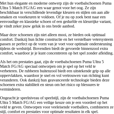
Met hun elegante en moderne ontwerp zijn de voetbalschoenen Puma
Ultra 5 Match FG/AG een waar genot voor het oog. Ze zijn
beschikbaar in verschillende levendige kleuren en stijlen om aan alle
smaken en voorkeuren te voldoen. Of je nu op zoek bent naar een
eenvoudige en klassieke schoen of een gedurfde en kleurrijke variant,
je vindt zeker jouw geluk in ons brede aanbod.
Maar deze schoenen zijn niet alleen mooi, ze bieden ook optimaal
comfort. Dankzij hun lichte constructie en het verstelbare vetersysteem
passen ze perfect op de vorm van je voet voor optimale ondersteuning
tijdens de wedstrijd. Bovendien biedt de gevoerde binnenzool extra
comfort, waardoor je je kunt concentreren op het spel zonder afleiding.
Als het om prestaties gaat, zijn de voetbalschoenen Puma Ultra 5
Match FG/AG speciaal ontworpen om je spel op het veld te
verbeteren. De rubberen buitenzool biedt een uitstekende grip op alle
oppervlakken, waardoor je snel en vol vertrouwen van richting kunt
veranderen. Ook dankzij hun geavanceerde technologie bieden deze
schoenen extra stabiliteit en steun om het risico op blessures te
verminderen.
Ongeacht je speelniveau of speelstijl, zijn de voetbalschoenen Puma
Ultra 5 Match FG/AG een veilige keuze om je een voordeel op het
veld te geven. Ontworpen voor veeleisende voetballers, combineren ze
stijl, comfort en prestaties voor optimale resultaten in elk spel.