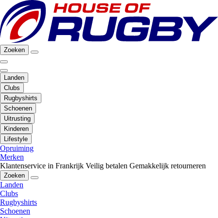
Zoeken
Landen
Clubs
Rugbyshirts
Schoenen
Uitrusting
Kinderen
Lifestyle
Opruiming
Merken
Klantenservice in Frankrijk
Veilig betalen
Gemakkelijk retourneren
Zoeken
Landen
Clubs
Rugbyshirts
Schoenen