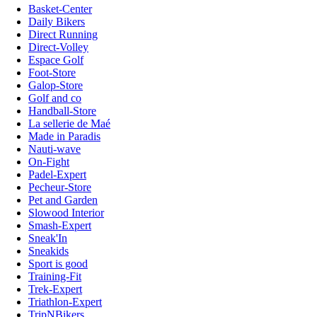
Basket-Center
Daily Bikers
Direct Running
Direct-Volley
Espace Golf
Foot-Store
Galop-Store
Golf and co
Handball-Store
La sellerie de Maé
Made in Paradis
Nauti-wave
On-Fight
Padel-Expert
Pecheur-Store
Pet and Garden
Slowood Interior
Smash-Expert
Sneak'In
Sneakids
Sport is good
Training-Fit
Trek-Expert
Triathlon-Expert
TripNBikers