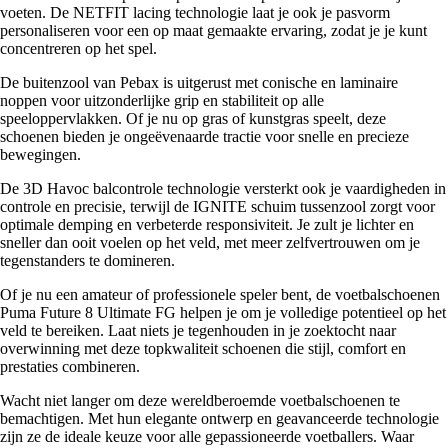
voeten. De NETFIT lacing technologie laat je ook je pasvorm
personaliseren voor een op maat gemaakte ervaring, zodat je je kunt
concentreren op het spel.
De buitenzool van Pebax is uitgerust met conische en laminaire
noppen voor uitzonderlijke grip en stabiliteit op alle
speeloppervlakken. Of je nu op gras of kunstgras speelt, deze
schoenen bieden je ongeëvenaarde tractie voor snelle en precieze
bewegingen.
De 3D Havoc balcontrole technologie versterkt ook je vaardigheden in
controle en precisie, terwijl de IGNITE schuim tussenzool zorgt voor
optimale demping en verbeterde responsiviteit. Je zult je lichter en
sneller dan ooit voelen op het veld, met meer zelfvertrouwen om je
tegenstanders te domineren.
Of je nu een amateur of professionele speler bent, de voetbalschoenen
Puma Future 8 Ultimate FG helpen je om je volledige potentieel op het
veld te bereiken. Laat niets je tegenhouden in je zoektocht naar
overwinning met deze topkwaliteit schoenen die stijl, comfort en
prestaties combineren.
Wacht niet langer om deze wereldberoemde voetbalschoenen te
bemachtigen. Met hun elegante ontwerp en geavanceerde technologie
zijn ze de ideale keuze voor alle gepassioneerde voetballers. Waar