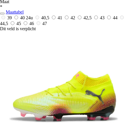
Maat
*
Maattabel
39
40
24u
40,5
41
42
42,5
43
44
44,5
45
46
47
Dit veld is verplicht