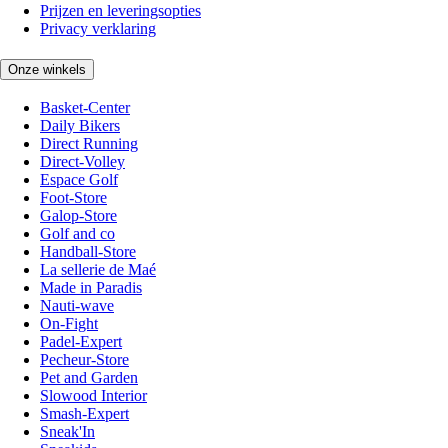
Prijzen en leveringsopties
Privacy verklaring
Onze winkels
Basket-Center
Daily Bikers
Direct Running
Direct-Volley
Espace Golf
Foot-Store
Galop-Store
Golf and co
Handball-Store
La sellerie de Maé
Made in Paradis
Nauti-wave
On-Fight
Padel-Expert
Pecheur-Store
Pet and Garden
Slowood Interior
Smash-Expert
Sneak'In