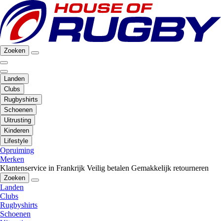
Zoeken
Landen
Clubs
Rugbyshirts
Schoenen
Uitrusting
Kinderen
Lifestyle
Opruiming
Merken
Klantenservice in Frankrijk
Veilig betalen
Gemakkelijk retourneren
Zoeken
Landen
Clubs
Rugbyshirts
Schoenen