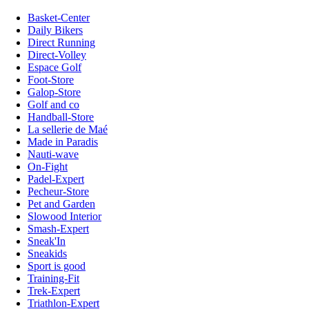
Basket-Center
Daily Bikers
Direct Running
Direct-Volley
Espace Golf
Foot-Store
Galop-Store
Golf and co
Handball-Store
La sellerie de Maé
Made in Paradis
Nauti-wave
On-Fight
Padel-Expert
Pecheur-Store
Pet and Garden
Slowood Interior
Smash-Expert
Sneak'In
Sneakids
Sport is good
Training-Fit
Trek-Expert
Triathlon-Expert