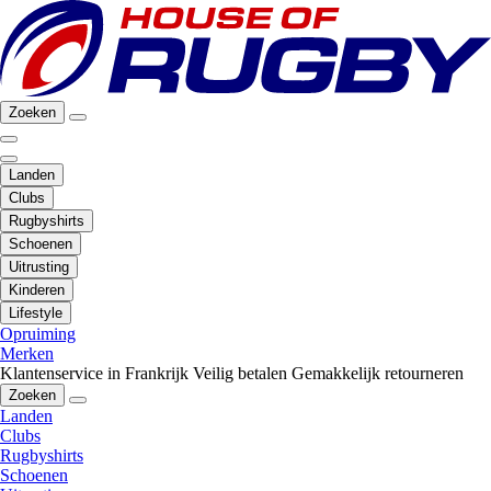
Zoeken
Landen
Clubs
Rugbyshirts
Schoenen
Uitrusting
Kinderen
Lifestyle
Opruiming
Merken
Klantenservice in Frankrijk
Veilig betalen
Gemakkelijk retourneren
Zoeken
Landen
Clubs
Rugbyshirts
Schoenen