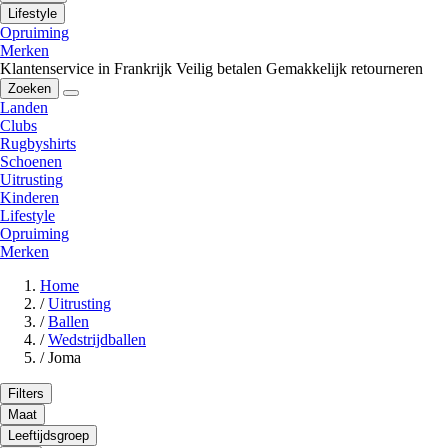
Lifestyle
Opruiming
Merken
Klantenservice in Frankrijk
Veilig betalen
Gemakkelijk retourneren
Zoeken
Landen
Clubs
Rugbyshirts
Schoenen
Uitrusting
Kinderen
Lifestyle
Opruiming
Merken
Home
/
Uitrusting
/
Ballen
/
Wedstrijdballen
/
Joma
Filters
Maat
Leeftijdsgroep