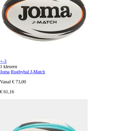
+-3
1 kleuren
Joma
Rugbybal J-Match
Vanaf
€ 73,00
€ 61,16