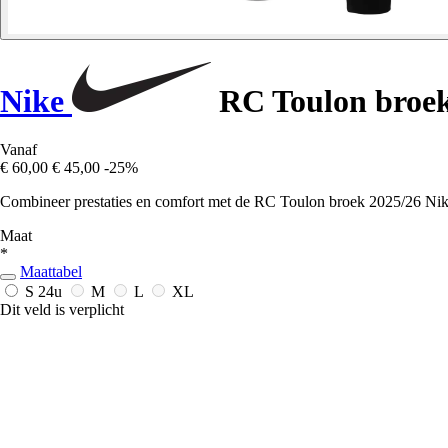
Nike
RC Toulon broek
Vanaf
€ 60,00
€ 45,00
-25%
Combineer prestaties en comfort met de RC Toulon broek 2025/26 Nike,
Maat
*
Maattabel
S
24u
M
L
XL
Dit veld is verplicht