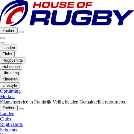
Zoeken
Landen
Clubs
Rugbyshirts
Schoenen
Uitrusting
Kinderen
Lifestyle
Opruiming
Merken
Klantenservice in Frankrijk
Veilig betalen
Gemakkelijk retourneren
Zoeken
Landen
Clubs
Rugbyshirts
Schoenen