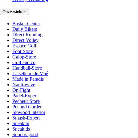
Onze winkels
Basket-Center
Daily Bikers
Direct Running
Direct-Volley
Espace Golf
Foot-Store
Galop-Store
Golf and co
Handball-Store
La sellerie de Maé
Made in Paradis
Nauti-wave
On-Fight
Padel-Expert
Pecheur-Store
Pet and Garden
Slowood Interior
Smash-Expert
Sneak'In
Sneakids
Sport is good