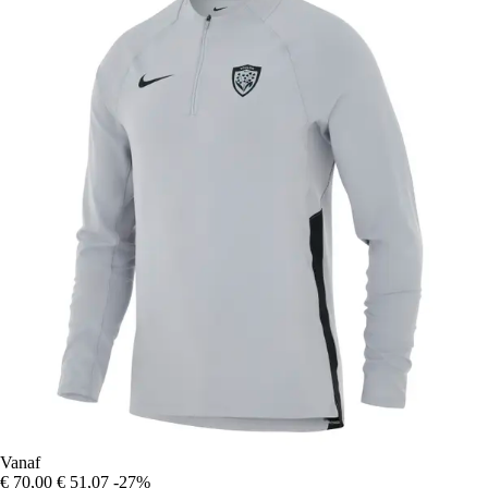
Vanaf
€ 70,00
€ 51,07
-27%