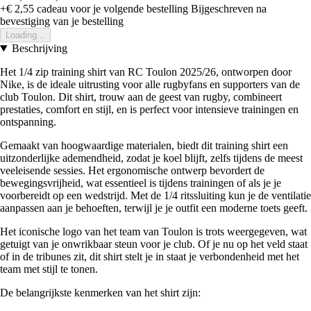
+€ 2,55
cadeau voor je volgende bestelling
Bijgeschreven na
bevestiging van je bestelling
Loading...
Beschrijving
Het 1/4 zip training shirt van RC Toulon 2025/26, ontworpen door
Nike, is de ideale uitrusting voor alle rugbyfans en supporters van de
club Toulon. Dit shirt, trouw aan de geest van rugby, combineert
prestaties, comfort en stijl, en is perfect voor intensieve trainingen en
ontspanning.
Gemaakt van hoogwaardige materialen, biedt dit training shirt een
uitzonderlijke ademendheid, zodat je koel blijft, zelfs tijdens de meest
veeleisende sessies. Het ergonomische ontwerp bevordert de
bewegingsvrijheid, wat essentieel is tijdens trainingen of als je je
voorbereidt op een wedstrijd. Met de 1/4 ritssluiting kun je de ventilatie
aanpassen aan je behoeften, terwijl je je outfit een moderne toets geeft.
Het iconische logo van het team van Toulon is trots weergegeven, wat
getuigt van je onwrikbaar steun voor je club. Of je nu op het veld staat
of in de tribunes zit, dit shirt stelt je in staat je verbondenheid met het
team met stijl te tonen.
De belangrijkste kenmerken van het shirt zijn: