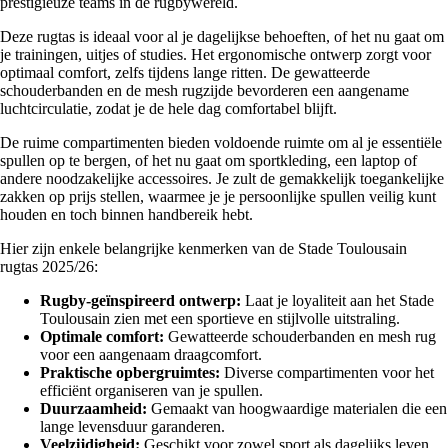
prestigieuze teams in de rugbywereld.
Deze rugtas is ideaal voor al je dagelijkse behoeften, of het nu gaat om
je trainingen, uitjes of studies. Het ergonomische ontwerp zorgt voor
optimaal comfort, zelfs tijdens lange ritten. De gewatteerde
schouderbanden en de mesh rugzijde bevorderen een aangename
luchtcirculatie, zodat je de hele dag comfortabel blijft.
De ruime compartimenten bieden voldoende ruimte om al je essentiële
spullen op te bergen, of het nu gaat om sportkleding, een laptop of
andere noodzakelijke accessoires. Je zult de gemakkelijk toegankelijke
zakken op prijs stellen, waarmee je je persoonlijke spullen veilig kunt
houden en toch binnen handbereik hebt.
Hier zijn enkele belangrijke kenmerken van de Stade Toulousain
rugtas 2025/26:
Rugby-geïnspireerd ontwerp:
Laat je loyaliteit aan het Stade
Toulousain zien met een sportieve en stijlvolle uitstraling.
Optimale comfort:
Gewatteerde schouderbanden en mesh rug
voor een aangenaam draagcomfort.
Praktische opbergruimtes:
Diverse compartimenten voor het
efficiënt organiseren van je spullen.
Duurzaamheid:
Gemaakt van hoogwaardige materialen die een
lange levensduur garanderen.
Veelzijdigheid:
Geschikt voor zowel sport als dagelijks leven.