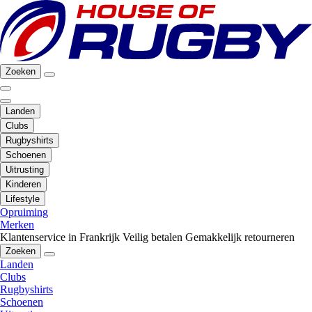
Zoeken
Landen
Clubs
Rugbyshirts
Schoenen
Uitrusting
Kinderen
Lifestyle
Opruiming
Merken
Klantenservice in Frankrijk
Veilig betalen
Gemakkelijk retourneren
Zoeken
Landen
Clubs
Rugbyshirts
Schoenen