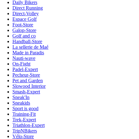
Daily Bikers
Direct Running
Direct-Volley
Espace Golf
Foot-Store
Galop-Store
Golf and co
Handball-Store
La sellerie de Maé
Made in Paradis
Nauti-wave
On-Fight
Padel-Expert
Pecheur-Store
Pet and Garden
Slowood Interior
Smash-Expert
Sneak'In
Sneakids
Sport is good
Training-Fit
Trek-Expert
Triathlon-Expert
TripNBikers
Vélo-Store