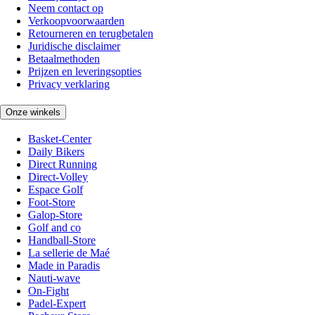
Neem contact op
Verkoopvoorwaarden
Retourneren en terugbetalen
Juridische disclaimer
Betaalmethoden
Prijzen en leveringsopties
Privacy verklaring
Onze winkels
Basket-Center
Daily Bikers
Direct Running
Direct-Volley
Espace Golf
Foot-Store
Galop-Store
Golf and co
Handball-Store
La sellerie de Maé
Made in Paradis
Nauti-wave
On-Fight
Padel-Expert