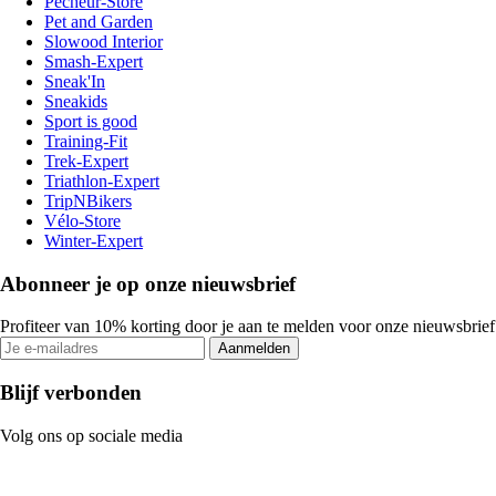
Pecheur-Store
Pet and Garden
Slowood Interior
Smash-Expert
Sneak'In
Sneakids
Sport is good
Training-Fit
Trek-Expert
Triathlon-Expert
TripNBikers
Vélo-Store
Winter-Expert
Abonneer je op onze nieuwsbrief
Profiteer van 10% korting door je aan te melden voor onze nieuwsbrief
Aanmelden
Blijf verbonden
Volg ons op sociale media