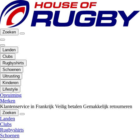
Zoeken
Landen
Clubs
Rugbyshirts
Schoenen
Uitrusting
Kinderen
Lifestyle
Opruiming
Merken
Klantenservice in Frankrijk
Veilig betalen
Gemakkelijk retourneren
Zoeken
Landen
Clubs
Rugbyshirts
Schoenen