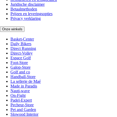
Juridische disclaimer
Betaalmethoden
Prijzen en leveringsopties
Privacy verklaring
Onze winkels
Basket-Center
Daily Bikers
Direct Running
Direct-Volley
Espace Golf
Foot-Store
Galop-Store
Golf and co
Handball-Store
La sellerie de Maé
Made in Paradis
Nauti-wave
On-Fight
Padel-Expert
Pecheur-Store
Pet and Garden
Slowood Interior