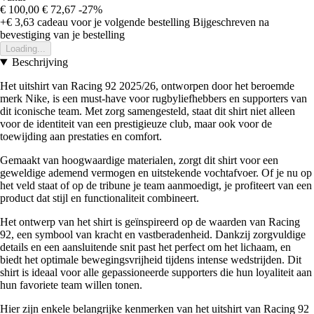
€ 100,00
€ 72,67
-27%
+€ 3,63
cadeau voor je volgende bestelling
Bijgeschreven na
bevestiging van je bestelling
Loading...
Beschrijving
Het uitshirt van Racing 92 2025/26, ontworpen door het beroemde
merk Nike, is een must-have voor rugbyliefhebbers en supporters van
dit iconische team. Met zorg samengesteld, staat dit shirt niet alleen
voor de identiteit van een prestigieuze club, maar ook voor de
toewijding aan prestaties en comfort.
Gemaakt van hoogwaardige materialen, zorgt dit shirt voor een
geweldige ademend vermogen en uitstekende vochtafvoer. Of je nu op
het veld staat of op de tribune je team aanmoedigt, je profiteert van een
product dat stijl en functionaliteit combineert.
Het ontwerp van het shirt is geïnspireerd op de waarden van Racing
92, een symbool van kracht en vastberadenheid. Dankzij zorgvuldige
details en een aansluitende snit past het perfect om het lichaam, en
biedt het optimale bewegingsvrijheid tijdens intense wedstrijden. Dit
shirt is ideaal voor alle gepassioneerde supporters die hun loyaliteit aan
hun favoriete team willen tonen.
Hier zijn enkele belangrijke kenmerken van het uitshirt van Racing 92