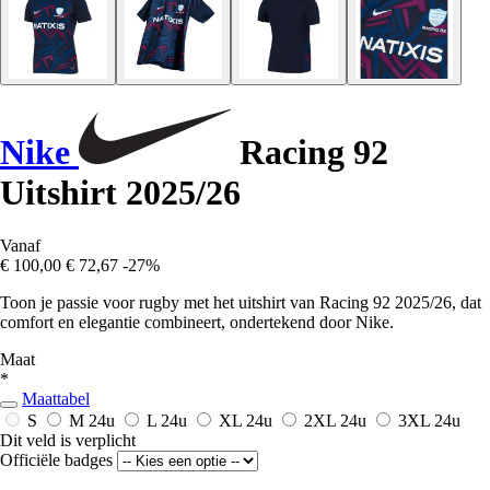
Nike
Racing 92
Uitshirt 2025/26
Vanaf
€ 100,00
€ 72,67
-27%
Toon je passie voor rugby met het uitshirt van Racing 92 2025/26, dat
comfort en elegantie combineert, ondertekend door Nike.
Maat
*
Maattabel
S
M
24u
L
24u
XL
24u
2XL
24u
3XL
24u
Dit veld is verplicht
Officiële badges