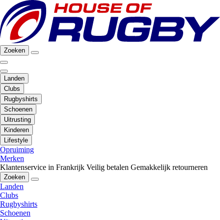
Zoeken
Landen
Clubs
Rugbyshirts
Schoenen
Uitrusting
Kinderen
Lifestyle
Opruiming
Merken
Klantenservice in Frankrijk
Veilig betalen
Gemakkelijk retourneren
Zoeken
Landen
Clubs
Rugbyshirts
Schoenen