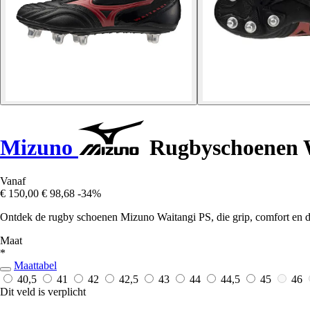
Mizuno
Rugbyschoenen 
Vanaf
€ 150,00
€ 98,68
-34%
Ontdek de rugby schoenen Mizuno Waitangi PS, die grip, comfort en d
Maat
*
Maattabel
40,5
41
42
42,5
43
44
44,5
45
46
Dit veld is verplicht