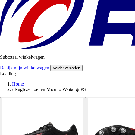
Subtotaal winkelwagen
Bekijk mijn winkelwagen
Verder winkelen
Loading...
Home
/
Rugbyschoenen Mizuno Waitangi PS