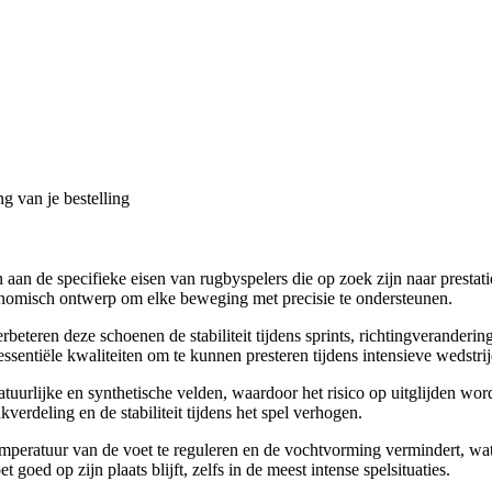
g van je bestelling
n de specifieke eisen van rugbyspelers die op zoek zijn naar prestati
nomisch ontwerp om elke beweging met precisie te ondersteunen.
rbeteren deze schoenen de stabiliteit tijdens sprints, richtingverande
ssentiële kwaliteiten om te kunnen presteren tijdens intensieve wedstri
tuurlijke en synthetische velden, waardoor het risico op uitglijden word
verdeling en de stabiliteit tijdens het spel verhogen.
peratuur van de voet te reguleren en de vochtvorming vermindert, wat c
oed op zijn plaats blijft, zelfs in de meest intense spelsituaties.