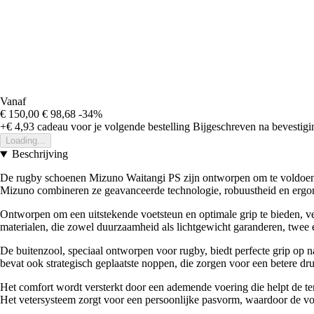
Vanaf
€ 150,00
€ 98,68
-34%
+€ 4,93
cadeau voor je volgende bestelling
Bijgeschreven na bevestigin
Loading...
Beschrijving
De rugby schoenen Mizuno Waitangi PS zijn ontworpen om te voldoen aa
Mizuno combineren ze geavanceerde technologie, robuustheid en ergo
Ontworpen om een uitstekende voetsteun en optimale grip te bieden, ve
materialen, die zowel duurzaamheid als lichtgewicht garanderen, twee e
De buitenzool, speciaal ontworpen voor rugby, biedt perfecte grip op na
bevat ook strategisch geplaatste noppen, die zorgen voor een betere druk
Het comfort wordt versterkt door een ademende voering die helpt de tem
Het vetersysteem zorgt voor een persoonlijke pasvorm, waardoor de voet g