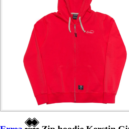
Errea
Zip hoodie Kerstin G