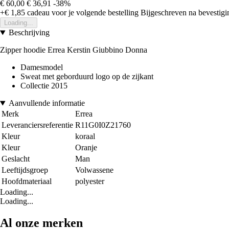
€ 60,00
€ 36,91
-38%
+€ 1,85
cadeau voor je volgende bestelling
Bijgeschreven na bevestigin
Loading...
Beschrijving
Zipper hoodie Errea Kerstin Giubbino Donna
Damesmodel
Sweat met geborduurd logo op de zijkant
Collectie 2015
Aanvullende informatie
Merk
Errea
Leveranciersreferentie
R11G0I0Z21760
Kleur
koraal
Kleur
Oranje
Geslacht
Man
Leeftijdsgroep
Volwassene
Hoofdmateriaal
polyester
Loading...
Loading...
Al onze merken