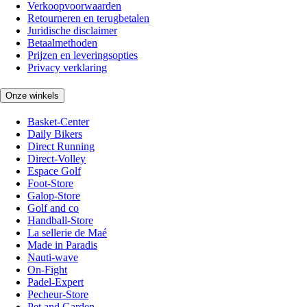
Verkoopvoorwaarden
Retourneren en terugbetalen
Juridische disclaimer
Betaalmethoden
Prijzen en leveringsopties
Privacy verklaring
Onze winkels
Basket-Center
Daily Bikers
Direct Running
Direct-Volley
Espace Golf
Foot-Store
Galop-Store
Golf and co
Handball-Store
La sellerie de Maé
Made in Paradis
Nauti-wave
On-Fight
Padel-Expert
Pecheur-Store
Pet and Garden