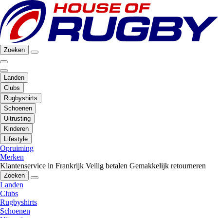
Zoeken
Landen
Clubs
Rugbyshirts
Schoenen
Uitrusting
Kinderen
Lifestyle
Opruiming
Merken
Klantenservice in Frankrijk
Veilig betalen
Gemakkelijk retourneren
Zoeken
Landen
Clubs
Rugbyshirts
Schoenen