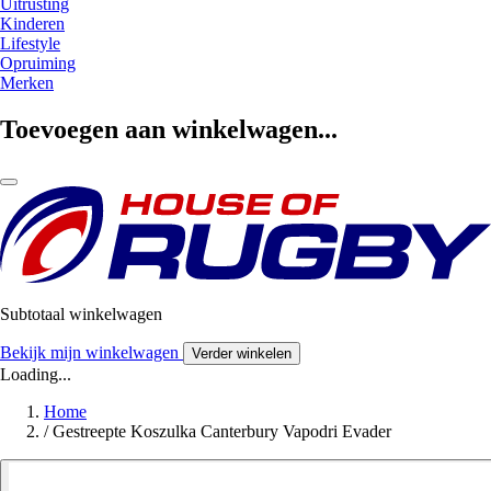
Uitrusting
Kinderen
Lifestyle
Opruiming
Merken
Toevoegen aan winkelwagen...
Subtotaal winkelwagen
Bekijk mijn winkelwagen
Verder winkelen
Loading...
Home
/
Gestreepte Koszulka Canterbury Vapodri Evader