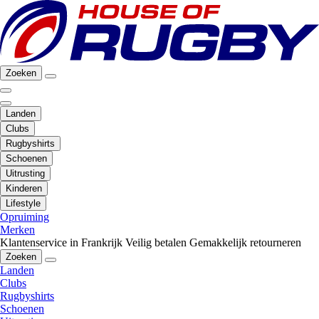
Zoeken
Landen
Clubs
Rugbyshirts
Schoenen
Uitrusting
Kinderen
Lifestyle
Opruiming
Merken
Klantenservice in Frankrijk
Veilig betalen
Gemakkelijk retourneren
Zoeken
Landen
Clubs
Rugbyshirts
Schoenen