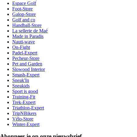
Espace Golf
Foot-Store
Galop-Store
Golf and co
Handball-Store
La sellerie de Maé
Made in Paradis
Nauti-wave
On-Fight
Padel-Expert
Pecheur-Store
Pet and Garden
Slowood Interior
Smash-Expert
Sneak'In
Sneakids
Sport is good
Training-Fit
Trek-Expert
Triathlon-Expert
TripNBikers
Vélo-Store
Winter-Expert
Abonneer je op onze nieuwsbrief