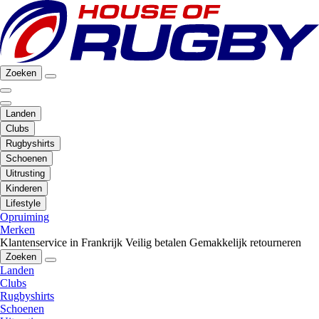
Zoeken
Landen
Clubs
Rugbyshirts
Schoenen
Uitrusting
Kinderen
Lifestyle
Opruiming
Merken
Klantenservice in Frankrijk
Veilig betalen
Gemakkelijk retourneren
Zoeken
Landen
Clubs
Rugbyshirts
Schoenen