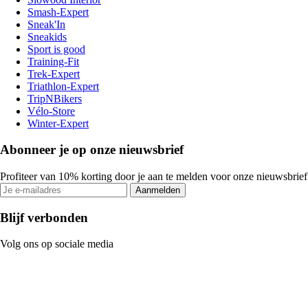
Smash-Expert
Sneak'In
Sneakids
Sport is good
Training-Fit
Trek-Expert
Triathlon-Expert
TripNBikers
Vélo-Store
Winter-Expert
Abonneer je op onze nieuwsbrief
Profiteer van 10% korting door je aan te melden voor onze nieuwsbrief
Aanmelden
Blijf verbonden
Volg ons op sociale media