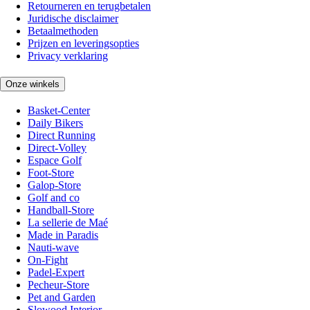
Retourneren en terugbetalen
Juridische disclaimer
Betaalmethoden
Prijzen en leveringsopties
Privacy verklaring
Onze winkels
Basket-Center
Daily Bikers
Direct Running
Direct-Volley
Espace Golf
Foot-Store
Galop-Store
Golf and co
Handball-Store
La sellerie de Maé
Made in Paradis
Nauti-wave
On-Fight
Padel-Expert
Pecheur-Store
Pet and Garden
Slowood Interior