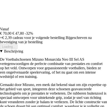
Vanaf
€ 70,00
€ 47,80
-32%
+€ 2,39
cadeau voor je volgende bestelling
Bijgeschreven na
bevestiging van je bestelling
Loading...
Beschrijving
De Voetbalschoenen Mizuno Monarcida Neo III Sel AS
vertegenwoordigen de perfecte combinatie van prestaties en comfort
op het veld. Ontworpen voor gepassioneerde voetballers, bieden ze
een ongeëvenaarde speelervaring, of het nu gaat om een intense
wedstrijd of een training.
Gemaakt door Mizuno, een merk dat bekend staat om zijn expertise op
het gebied van sport, integreren deze schoenen geavanceerde
technologieën om je prestaties te verbeteren. De rubberen buitenzool is
speciaal ontworpen voor uitstekende grip, zodat je snel van richting
kunt veranderen zonder je balans te verliezen. De lichte constructie van
de schoen draagt bij aan optimaal comfort, waardoor je je volledig op