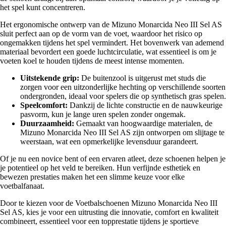
het spel kunt concentreren.
Het ergonomische ontwerp van de Mizuno Monarcida Neo III Sel AS
sluit perfect aan op de vorm van de voet, waardoor het risico op
ongemakken tijdens het spel vermindert. Het bovenwerk van ademend
materiaal bevordert een goede luchtcirculatie, wat essentieel is om je
voeten koel te houden tijdens de meest intense momenten.
Uitstekende grip:
De buitenzool is uitgerust met studs die
zorgen voor een uitzonderlijke hechting op verschillende soorten
ondergronden, ideaal voor spelers die op synthetisch gras spelen.
Speelcomfort:
Dankzij de lichte constructie en de nauwkeurige
pasvorm, kun je lange uren spelen zonder ongemak.
Duurzaamheid:
Gemaakt van hoogwaardige materialen, de
Mizuno Monarcida Neo III Sel AS zijn ontworpen om slijtage te
weerstaan, wat een opmerkelijke levensduur garandeert.
Of je nu een novice bent of een ervaren atleet, deze schoenen helpen je
je potentieel op het veld te bereiken. Hun verfijnde esthetiek en
bewezen prestaties maken het een slimme keuze voor elke
voetbalfanaat.
Door te kiezen voor de Voetbalschoenen Mizuno Monarcida Neo III
Sel AS, kies je voor een uitrusting die innovatie, comfort en kwaliteit
combineert, essentieel voor een topprestatie tijdens je sportieve