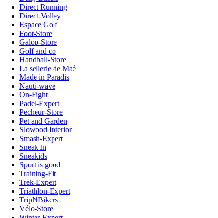
Direct Running
Direct-Volley
Espace Golf
Foot-Store
Galop-Store
Golf and co
Handball-Store
La sellerie de Maé
Made in Paradis
Nauti-wave
On-Fight
Padel-Expert
Pecheur-Store
Pet and Garden
Slowood Interior
Smash-Expert
Sneak'In
Sneakids
Sport is good
Training-Fit
Trek-Expert
Triathlon-Expert
TripNBikers
Vélo-Store
Winter-Expert