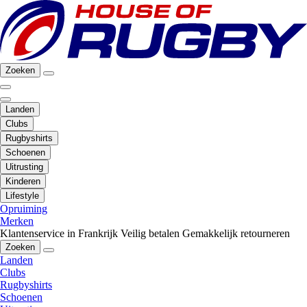
Zoeken
Landen
Clubs
Rugbyshirts
Schoenen
Uitrusting
Kinderen
Lifestyle
Opruiming
Merken
Klantenservice in Frankrijk
Veilig betalen
Gemakkelijk retourneren
Zoeken
Landen
Clubs
Rugbyshirts
Schoenen