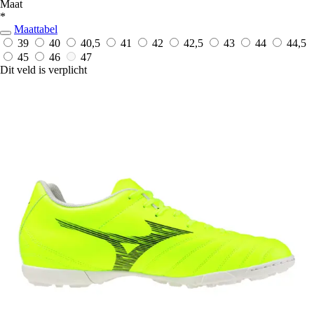
Maat
*
Maattabel
39
40
40,5
41
42
42,5
43
44
44,5
45
46
47
Dit veld is verplicht