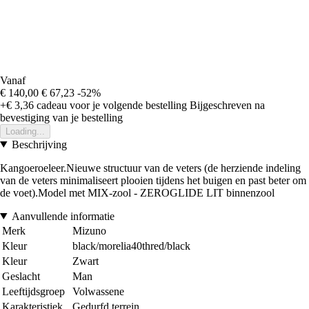
Vanaf
€ 140,00
€ 67,23
-52%
+€ 3,36
cadeau voor je volgende bestelling
Bijgeschreven na
bevestiging van je bestelling
Loading...
Beschrijving
Kangoeroeleer.Nieuwe structuur van de veters (de herziende indeling
van de veters minimaliseert plooien tijdens het buigen en past beter om
de voet).Model met MIX-zool - ZEROGLIDE LIT binnenzool
Aanvullende informatie
Merk
Mizuno
Kleur
black/morelia40thred/black
Kleur
Zwart
Geslacht
Man
Leeftijdsgroep
Volwassene
Karakteristiek
Gedurfd terrein