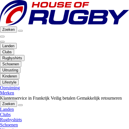
Zoeken
Landen
Clubs
Rugbyshirts
Schoenen
Uitrusting
Kinderen
Lifestyle
Opruiming
Merken
Klantenservice in Frankrijk
Veilig betalen
Gemakkelijk retourneren
Zoeken
Landen
Clubs
Rugbyshirts
Schoenen