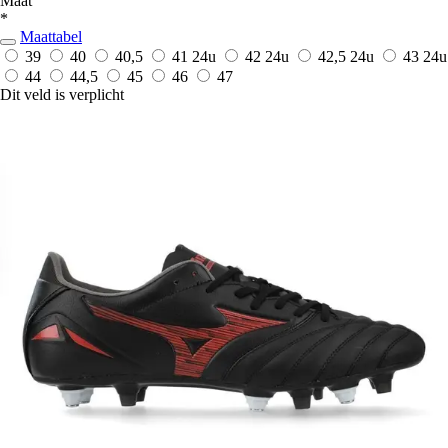
Maat
*
Maattabel
39
40
40,5
41
24u
42
24u
42,5
24u
43
24u
44
44,5
45
46
47
Dit veld is verplicht