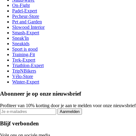
On-Fight
Padel-Expert
Pecheur-Store
Pet and Garden
Slowood Interior
Smash-Expert
Sneak'In
Sneakids
Sport is good
Training-Fit
Trek-Expert
Triathlon-Expert
TripNBikers
Vélo-Store
Winter-Expert
Abonneer je op onze nieuwsbrief
Profiteer van 10% korting door je aan te melden voor onze nieuwsbrief
Aanmelden
Blijf verbonden
Volg ons op sociale media