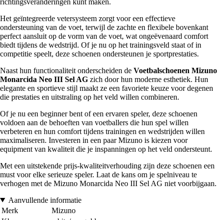
richtingsveranderingen kunt maken.
Het geïntegreerde vetersysteem zorgt voor een effectieve
ondersteuning van de voet, terwijl de zachte en flexibele bovenkant
perfect aansluit op de vorm van de voet, wat ongeëvenaard comfort
biedt tijdens de wedstrijd. Of je nu op het trainingsveld staat of in
competitie speelt, deze schoenen ondersteunen je sportprestaties.
Naast hun functionaliteit onderscheiden de
Voetbalschoenen Mizuno
Monarcida Neo III Sel AG
zich door hun moderne esthetiek. Hun
elegante en sportieve stijl maakt ze een favoriete keuze voor degenen
die prestaties en uitstraling op het veld willen combineren.
Of je nu een beginner bent of een ervaren speler, deze schoenen
voldoen aan de behoeften van voetballers die hun spel willen
verbeteren en hun comfort tijdens trainingen en wedstrijden willen
maximaliseren. Investeren in een paar Mizuno is kiezen voor
equipment van kwaliteit die je inspanningen op het veld ondersteunt.
Met een uitstekende prijs-kwaliteitverhouding zijn deze schoenen een
must voor elke serieuze speler. Laat de kans om je spelniveau te
verhogen met de Mizuno Monarcida Neo III Sel AG niet voorbijgaan.
Aanvullende informatie
Merk
Mizuno