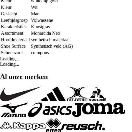
Kleur
white/mp gold
Kleur
Wit
Geslacht
Man
Leeftijdsgroep
Volwassene
Karakteristiek
Kunstgras
Assortiment
Monarcida Neo
Hoofdmateriaal
synthetisch materiaal
Shoe Surface
Synthetisch veld (AG)
Schoenzool
crampons
Loading...
Loading...
Al onze merken