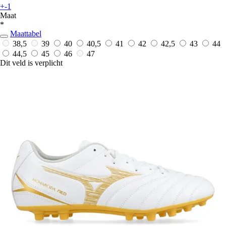
+-1
Maat
*
Maattabel
38,5
39
40
40,5
41
42
42,5
43
44
44,5
45
46
47
Dit veld is verplicht