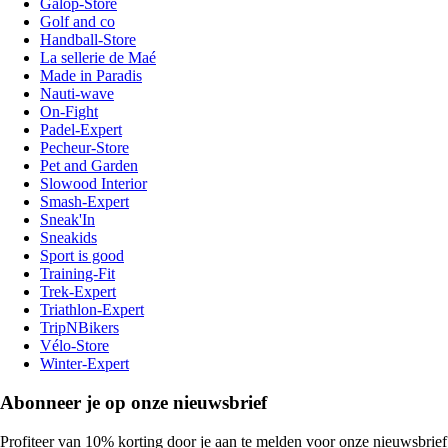
Galop-Store
Golf and co
Handball-Store
La sellerie de Maé
Made in Paradis
Nauti-wave
On-Fight
Padel-Expert
Pecheur-Store
Pet and Garden
Slowood Interior
Smash-Expert
Sneak'In
Sneakids
Sport is good
Training-Fit
Trek-Expert
Triathlon-Expert
TripNBikers
Vélo-Store
Winter-Expert
Abonneer je op onze nieuwsbrief
Profiteer van 10% korting door je aan te melden voor onze nieuwsbrief