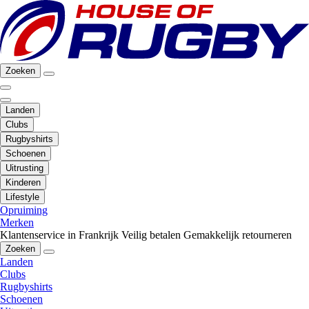
Zoeken
Landen
Clubs
Rugbyshirts
Schoenen
Uitrusting
Kinderen
Lifestyle
Opruiming
Merken
Klantenservice in Frankrijk
Veilig betalen
Gemakkelijk retourneren
Zoeken
Landen
Clubs
Rugbyshirts
Schoenen