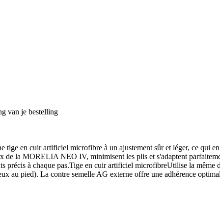
g van je bestelling
 en cuir artificiel microfibre à un ajustement sûr et léger, ce qui en f
 ceux de la MORELIA NEO IV, minimisent les plis et s'adaptent parfaitem
nts précis à chaque pas.Tige en cuir artificiel microfibreUtilise la m
mieux au pied). La contre semelle AG externe offre une adhérence optimale