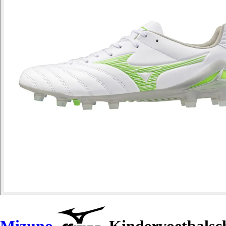
Mizuno
Kindervoetbalsc