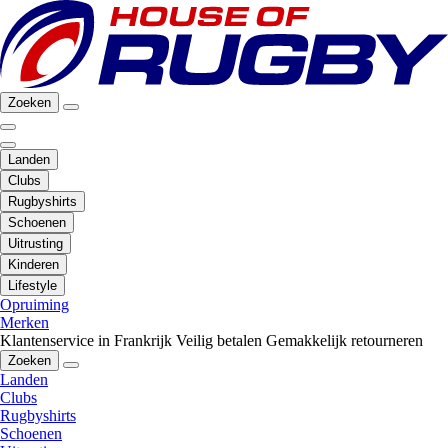
Zoeken
Landen
Clubs
Rugbyshirts
Schoenen
Uitrusting
Kinderen
Lifestyle
Opruiming
Merken
Klantenservice in Frankrijk
Veilig betalen
Gemakkelijk retourneren
Zoeken
Landen
Clubs
Rugbyshirts
Schoenen