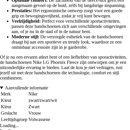
Optimale comfort:
De zachtheid van de fleece-stof geeft een
aangenaam gevoel op de huid, zelfs bij langdurige inspanning.
Prestaties:
Het ergonomische ontwerp zorgt voor een goede
grip en bewegingsvrijheid, zodat je vrij kunt bewegen.
Veelzijdigheid:
Perfect voor verschillende sportactiviteiten,
passen deze handschoenen zich aan verschillende omgevingen
aan, of je nu in de stad of in de natuur bent.
Moderne stijl:
De verzorgde esthetiek van de handschoenen
draagt bij aan een sportieve en trendy look, waardoor ze een
onmisbaar accessoire zijn in je garderobe.
Of je nu een ervaren atleet bent of een liefhebber van sporactiviteiten,
de handschoenen Nike LG Phoenix Fleece zijn ontworpen om je een
uitzonderlijke ervaring te bieden. Laat de kou je niet vertragen, rust
jezelf uit met deze handschoenen die technologie, comfort en stijl
combineren.
Aanvullende informatie
Merk
Nike
Kleur
zwart/zwart/wit
Kleur
Zwart
Geslacht
Vrouw
Leeftijdsgroep
Volwassene
Loading...