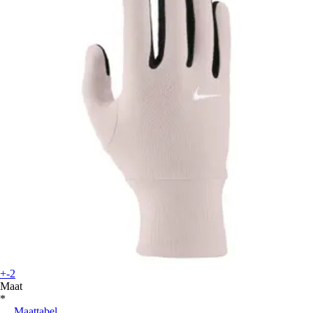
+-2
Maat
*
Maattabel