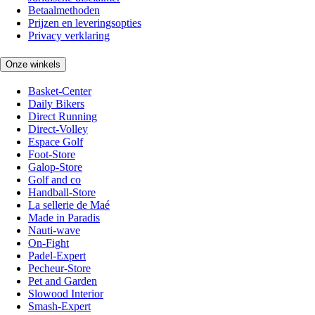
Betaalmethoden
Prijzen en leveringsopties
Privacy verklaring
Onze winkels
Basket-Center
Daily Bikers
Direct Running
Direct-Volley
Espace Golf
Foot-Store
Galop-Store
Golf and co
Handball-Store
La sellerie de Maé
Made in Paradis
Nauti-wave
On-Fight
Padel-Expert
Pecheur-Store
Pet and Garden
Slowood Interior
Smash-Expert