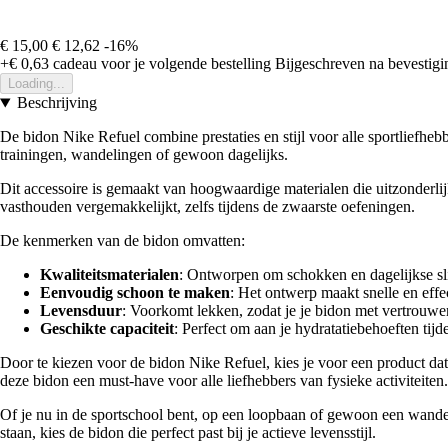
€ 15,00
€ 12,62
-16%
+€ 0,63
cadeau voor je volgende bestelling
Bijgeschreven na bevestigin
Loading...
Beschrijving
De bidon Nike Refuel combine prestaties en stijl voor alle sportliefhe
trainingen, wandelingen of gewoon dagelijks.
Dit accessoire is gemaakt van hoogwaardige materialen die uitzonderli
vasthouden vergemakkelijkt, zelfs tijdens de zwaarste oefeningen.
De kenmerken van de bidon omvatten:
Kwaliteitsmaterialen
: Ontworpen om schokken en dagelijkse sli
Eenvoudig schoon te maken
: Het ontwerp maakt snelle en effe
Levensduur
: Voorkomt lekken, zodat je je bidon met vertrou
Geschikte capaciteit
: Perfect om aan je hydratatiebehoeften tijde
Door te kiezen voor de bidon Nike Refuel, kies je voor een product dat
deze bidon een must-have voor alle liefhebbers van fysieke activiteiten.
Of je nu in de sportschool bent, op een loopbaan of gewoon een wandeli
staan, kies de bidon die perfect past bij je actieve levensstijl.