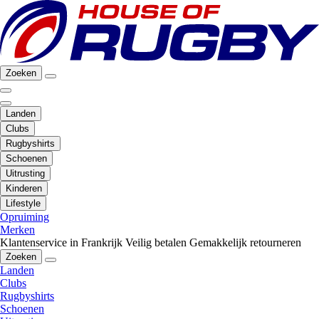
Zoeken
Landen
Clubs
Rugbyshirts
Schoenen
Uitrusting
Kinderen
Lifestyle
Opruiming
Merken
Klantenservice in Frankrijk
Veilig betalen
Gemakkelijk retourneren
Zoeken
Landen
Clubs
Rugbyshirts
Schoenen