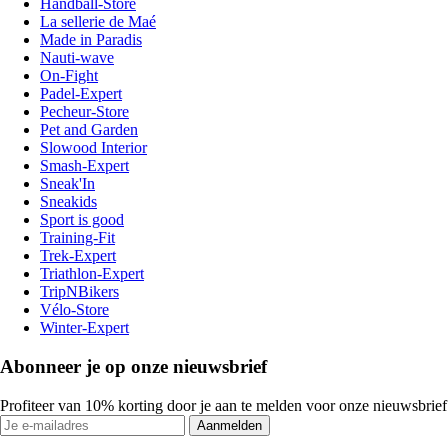
Handball-Store
La sellerie de Maé
Made in Paradis
Nauti-wave
On-Fight
Padel-Expert
Pecheur-Store
Pet and Garden
Slowood Interior
Smash-Expert
Sneak'In
Sneakids
Sport is good
Training-Fit
Trek-Expert
Triathlon-Expert
TripNBikers
Vélo-Store
Winter-Expert
Abonneer je op onze nieuwsbrief
Profiteer van 10% korting door je aan te melden voor onze nieuwsbrief
Aanmelden