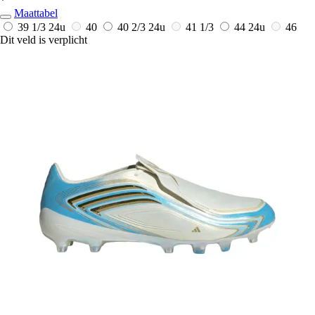
*
Maattabel
39 1/3
24u
40
40 2/3
24u
41 1/3
44
24u
46
Dit veld is verplicht