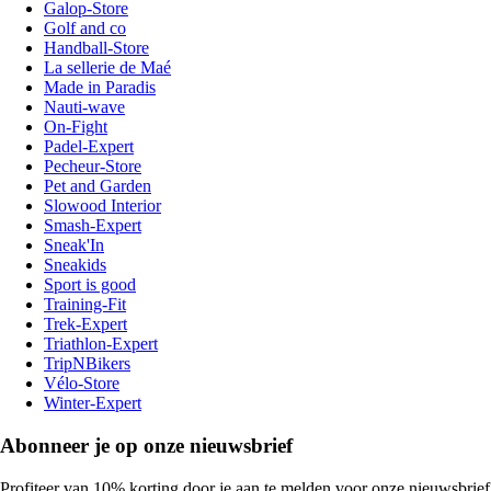
Galop-Store
Golf and co
Handball-Store
La sellerie de Maé
Made in Paradis
Nauti-wave
On-Fight
Padel-Expert
Pecheur-Store
Pet and Garden
Slowood Interior
Smash-Expert
Sneak'In
Sneakids
Sport is good
Training-Fit
Trek-Expert
Triathlon-Expert
TripNBikers
Vélo-Store
Winter-Expert
Abonneer je op onze nieuwsbrief
Profiteer van 10% korting door je aan te melden voor onze nieuwsbrief