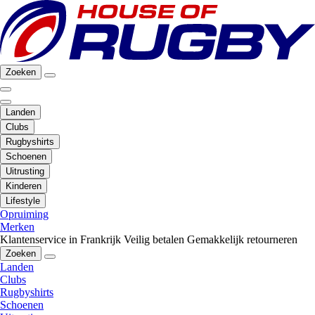
Zoeken
Landen
Clubs
Rugbyshirts
Schoenen
Uitrusting
Kinderen
Lifestyle
Opruiming
Merken
Klantenservice in Frankrijk
Veilig betalen
Gemakkelijk retourneren
Zoeken
Landen
Clubs
Rugbyshirts
Schoenen