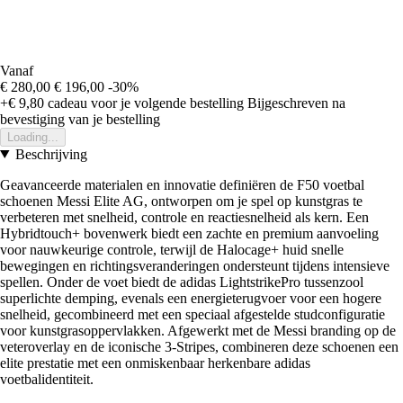
Vanaf
€ 280,00
€ 196,00
-30%
+€ 9,80
cadeau voor je volgende bestelling
Bijgeschreven na
bevestiging van je bestelling
Loading...
Beschrijving
Geavanceerde materialen en innovatie definiëren de F50 voetbal
schoenen Messi Elite AG, ontworpen om je spel op kunstgras te
verbeteren met snelheid, controle en reactiesnelheid als kern. Een
Hybridtouch+ bovenwerk biedt een zachte en premium aanvoeling
voor nauwkeurige controle, terwijl de Halocage+ huid snelle
bewegingen en richtingsveranderingen ondersteunt tijdens intensieve
spellen. Onder de voet biedt de adidas LightstrikePro tussenzool
superlichte demping, evenals een energieterugvoer voor een hogere
snelheid, gecombineerd met een speciaal afgestelde studconfiguratie
voor kunstgrasoppervlakken. Afgewerkt met de Messi branding op de
veteroverlay en de iconische 3-Stripes, combineren deze schoenen een
elite prestatie met een onmiskenbaar herkenbare adidas
voetbalidentiteit.