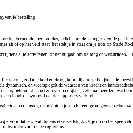
g van je bestelling
oor het beroemde merk adidas, belichaamt de teamgeest en de passie voor
s zit of op het veld staat, het stelt je in staat om je trots op Stade Roc
 tijdens al je activiteiten, of het nu gaat om training of wedstrijden.
f te voeren, zodat je koel en droog kunt blijven, zelfs tijdens de mees
ol als dynamisch, en weerspiegelt de waarden van kracht en kameraadsch
staan, behoudt dit shirt zijn vorm en glans, zelfs na meerdere wasbeur
is, een iconisch symbool dat de supporters verbindt.
oyaliteit aan een team, maar sluit je je aan bij een grote gemeenschap va
rg ervoor dat je opvalt tijdens elke wedstrijd. Of je nu op het speelveld
rt, ontworpen voor echte rugbyfans.