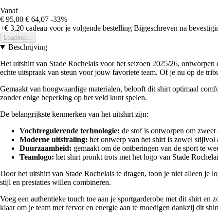
Vanaf
€ 95,00
€ 64,07
-33%
+€ 3,20
cadeau voor je volgende bestelling
Bijgeschreven na bevestigin
Loading...
Beschrijving
Het uitshirt van Stade Rochelais voor het seizoen 2025/26, ontworpen d
echte uitspraak van steun voor jouw favoriete team. Of je nu op de tribune
Gemaakt van hoogwaardige materialen, belooft dit shirt optimaal comfort
zonder enige beperking op het veld kunt spelen.
De belangrijkste kenmerken van het uitshirt zijn:
Vochtregulerende technologie:
de stof is ontworpen om zweet a
Moderne uitstraling:
het ontwerp van het shirt is zowel stijlv
Duurzaamheid:
gemaakt om de ontberingen van de sport te weer
Teamlogo:
het shirt pronkt trots met het logo van Stade Rochela
Door het uitshirt van Stade Rochelais te dragen, toon je niet alleen je l
stijl en prestaties willen combineren.
Voeg een authentieke touch toe aan je sportgarderobe met dit shirt en zo
klaar om je team met fervor en energie aan te moedigen dankzij dit shi