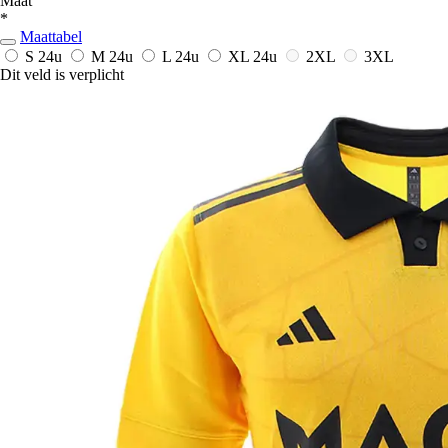
Maat
*
Maattabel
S
24u
M
24u
L
24u
XL
24u
2XL
3XL
Dit veld is verplicht