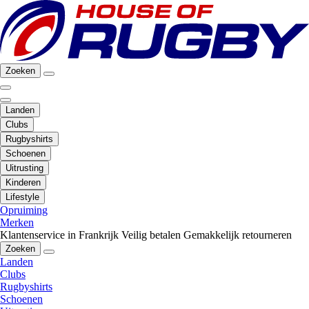
Zoeken
Landen
Clubs
Rugbyshirts
Schoenen
Uitrusting
Kinderen
Lifestyle
Opruiming
Merken
Klantenservice in Frankrijk
Veilig betalen
Gemakkelijk retourneren
Zoeken
Landen
Clubs
Rugbyshirts
Schoenen