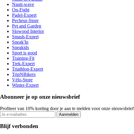
Nauti-wave
On-Fight
Padel-Expert
Pecheur-Store
Pet and Garden
Slowood Interior
Smash-Expert
Sneak'In
Sneakids
Sport is good
Training-Fit
Trek-Expert
Triathlon-Expert
TripNBikers
Vélo-Store
Winter-Expert
Abonneer je op onze nieuwsbrief
Profiteer van 10% korting door je aan te melden voor onze nieuwsbrief
Aanmelden
Blijf verbonden