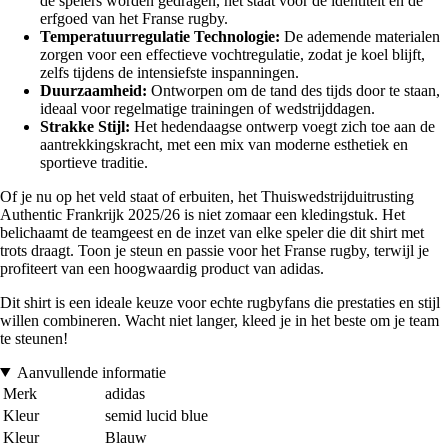
de spelers worden gedragen, het staat voor de identiteit en de
erfgoed van het Franse rugby.
Temperatuurregulatie Technologie:
De ademende materialen
zorgen voor een effectieve vochtregulatie, zodat je koel blijft,
zelfs tijdens de intensiefste inspanningen.
Duurzaamheid:
Ontworpen om de tand des tijds door te staan,
ideaal voor regelmatige trainingen of wedstrijddagen.
Strakke Stijl:
Het hedendaagse ontwerp voegt zich toe aan de
aantrekkingskracht, met een mix van moderne esthetiek en
sportieve traditie.
Of je nu op het veld staat of erbuiten, het Thuiswedstrijduitrusting
Authentic Frankrijk 2025/26 is niet zomaar een kledingstuk. Het
belichaamt de teamgeest en de inzet van elke speler die dit shirt met
trots draagt. Toon je steun en passie voor het Franse rugby, terwijl je
profiteert van een hoogwaardig product van adidas.
Dit shirt is een ideale keuze voor echte rugbyfans die prestaties en stijl
willen combineren. Wacht niet langer, kleed je in het beste om je team
te steunen!
Aanvullende informatie
Merk
adidas
Kleur
semid lucid blue
Kleur
Blauw