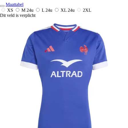
Maattabel
XS
M
24u
L
24u
XL
24u
2XL
Dit veld is verplicht