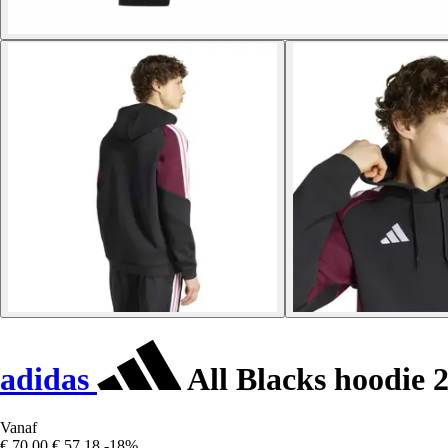
adidas
All Blacks hoodie 
Vanaf
€ 70,00
€ 57,18
-18%