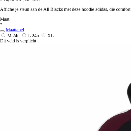
Affiche je steun aan de All Blacks met deze hoodie adidas, die comfort
Maat
*
Maattabel
M
24u
L
24u
XL
Dit veld is verplicht